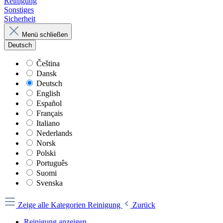
Reinigung
Sonstiges
Sicherheit
Menü schließen
Deutsch
Čeština
Dansk
Deutsch
English
Español
Français
Italiano
Nederlands
Norsk
Polski
Português
Suomi
Svenska
Zeige alle Kategorien
Reinigung
Zurück
Reinigung anzeigen