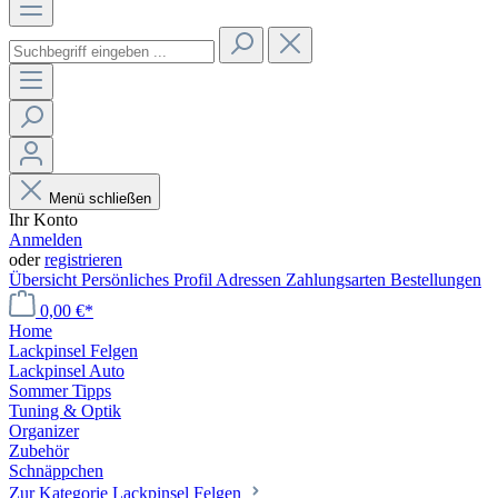
Menü schließen
Ihr Konto
Anmelden
oder
registrieren
Übersicht
Persönliches Profil
Adressen
Zahlungsarten
Bestellungen
0,00 €*
Home
Lackpinsel Felgen
Lackpinsel Auto
Sommer Tipps
Tuning & Optik
Organizer
Zubehör
Schnäppchen
Zur Kategorie Lackpinsel Felgen