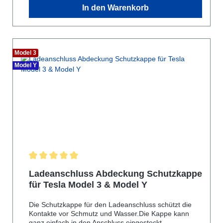
In den Warenkorb
transportieren.Falls doch mal etwas Getränk
verschüttet wird, ist der Einsatz leicht herausnehmen
und lässt sich einfach zu reinigen.Lieferumfang:- 1x
Cup Holder EinsatzPassend für:- Tesla Model 3- Tesla
Model Y
Model 3
Model Y
Durchschnittliche Bewertung von 5 von 5 Sternen
Ladeanschluss Abdeckung Schutzkappe
für Tesla Model 3 & Model Y
Die Schutzkappe für den Ladeanschluss schützt die
Kontakte vor Schmutz und Wasser.Die Kappe kann
ganz einfach in den Anschluss eingesteckt