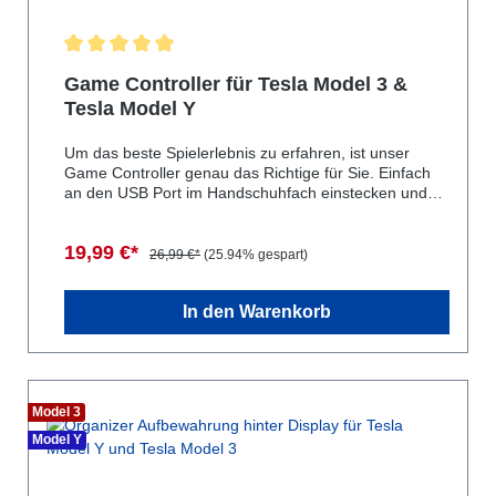
Durchschnittliche Bewertung von 5 von 5 Sternen
Game Controller für Tesla Model 3 &
Tesla Model Y
Um das beste Spielerlebnis zu erfahren, ist unser
Game Controller genau das Richtige für Sie. Einfach
an den USB Port im Handschuhfach einstecken und
Spiele wie "Sonic the Hedgehog" oder "Beach Buggy
Racing 2" genießen. Mit dem Gamecontroller hat auch
19,99 €*
der Beifahrer eine Chance bei "Beach Buggy Racing
26,99 €*
(25.94% gespart)
2".geeignet für: Tesla Model 3Tesla Model YTesla
Model STesla Model X
In den Warenkorb
Model 3
Model Y