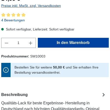
Preise inkl. MwSt. zzgl. Versandkosten
Durchschnittliche Bewertung von 5 von 5 Sternen
4 Bewertungen
Sofort verfügbar, Lieferzeit: Sofort verfügbar
Produkt Anzahl: Gib den gewünschten Wert ein
In den Warenkorb
Produktnummer:
SW10003
Bestellen Sie für weitere
50,00 €
und Sie erhalten Ihre
Bestellung versandkostenfrei.
Beschreibung
Qualitäts-Lack für beste Ergebnisse- Herstellung in
Deutschland nach höchsten Qualitätsstandards- Original