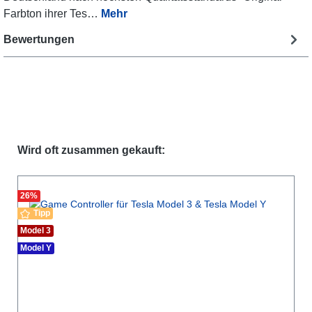
Farbton ihrer Tes…
Mehr
Bewertungen
Produktgalerie überspringen
Wird oft zusammen gekauft:
26
%
Tipp
Model 3
Model Y