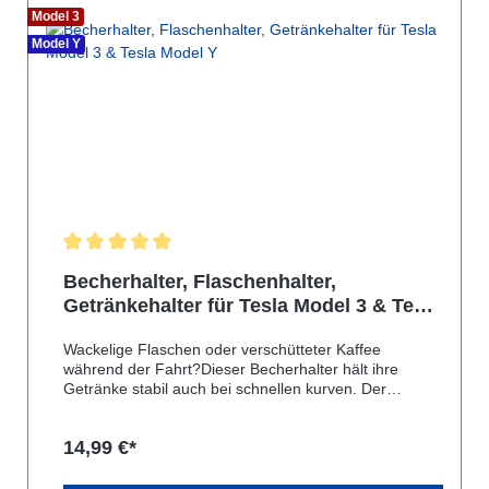
Model 3
Model Y
Durchschnittliche Bewertung von 5 von 5 Sternen
Becherhalter, Flaschenhalter,
Getränkehalter für Tesla Model 3 & Tesla
Model Y
Wackelige Flaschen oder verschütteter Kaffee
während der Fahrt?Dieser Becherhalter hält ihre
Getränke stabil auch bei schnellen kurven. Der
Becherhalter Einsatz für das Tesla Model 3 und Y ist
ein praktisches und robustes Accessoire.Dieser
14,99 €*
Einsatz ist aus hochwertigem Silikon gefertigt und
passt perfekt in die Getränkehalterung. So können Sie
Ihre Getränke bequem und sicher während der Fahrt