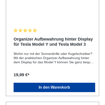
Durchschnittliche Bewertung von 5 von 5 Sternen
Organizer Aufbewahrung hinter Display
für Tesla Model Y und Tesla Model 3
Wohin nur mit der Sonnenbrille oder Kugelschreiber?
Mit der praktischen Organizer Aufbewahrung hinter
dem Display für das Model Y können Sie ganz bequem
Gegenstände wie eine Brille verstauen.Es ist sehr
leicht anzubringen, bietet viel Platz und ist gut hinter
19,99 €*
dem Display versteckt.Lieferumfang:- 1x Organizer
Aufbewahrung hinter dem DisplayPassend für:- Tesla
Model 3 bis 2023 - Tesla Model Y
In den Warenkorb