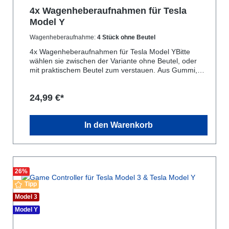
4x Wagenheberaufnahmen für Tesla
Model Y
Wagenheberaufnahme:
4 Stück ohne Beutel
4x Wagenheberaufnahmen für Tesla Model YBitte
wählen sie zwischen der Variante ohne Beutel, oder
mit praktischem Beutel zum verstauen. Aus Gummi,
vermeidet Kratzer! Passt perfekt, leicht zu stecken,
kein herausrutschen.Viele Autowerkstätten haben nicht
24,99 €*
das geeignete Material, um ein Tesla Model Y mit
AKKU im Boden zu heben.Kaufen sie diese Adapter
um das Model Y sicher anzuheben ohne das der Akku
In den Warenkorb
beschädigt wird.Schnelle Lieferung direkt aus
Deutschland, nicht aus China, wie bei vielen Produkten
die nicht gut funktionieren. Bitte verwenden sie die
Adapter nur zur Montage der Reifen, und ziehen diese
danach wieder ab, sie sind nicht für den Dauerhaften
verbleib am Fahrzeug während der Fahrt vorgesehen.
26
%
Bitte belasten sie die Adapter nur senkrecht von unten,
Tipp
keine seitliche Belastung.
Model 3
Model Y