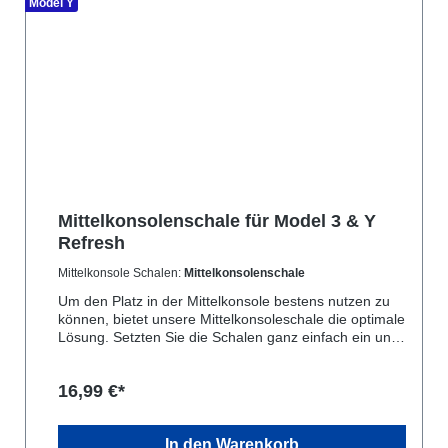
Model Y
Mittelkonsolenschale für Model 3 & Y
Refresh
Mittelkonsole Schalen:
Mittelkonsolenschale
Um den Platz in der Mittelkonsole bestens nutzen zu
können, bietet unsere Mittelkonsoleschale die optimale
Lösung. Setzten Sie die Schalen ganz einfach ein und
sofort haben Sie ein zweites Fach in dem Sie Ihre
Ladekarten, Münzen oder Sonnenbrillen verstauen
16,99 €*
können. Das Fach in der Mittelkonsole lässt sich
zudem verschieben, damit Sie bestens an die unteren
verstauten Dinge kommen.
In den Warenkorb