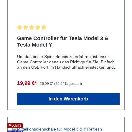
Durchschnittliche Bewertung von 5 von 5 Sternen
Game Controller für Tesla Model 3 &
Tesla Model Y
Um das beste Spielerlebnis zu erfahren, ist unser
Game Controller genau das Richtige für Sie. Einfach
an den USB Port im Handschuhfach einstecken und
Spiele wie "Sonic the Hedgehog" oder "Beach Buggy
Racing 2" genießen. Mit dem Gamecontroller hat auch
19,99 €*
der Beifahrer eine Chance bei "Beach Buggy Racing
26,99 €*
(25.94% gespart)
2".geeignet für: Tesla Model 3Tesla Model YTesla
Model STesla Model X
In den Warenkorb
Model 3