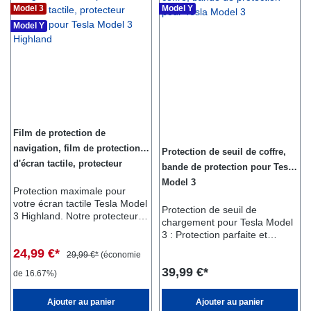
Model 3
Model Y
Model Y
Film de protection de
navigation, film de protection
Protection de seuil de coffre,
d'écran tactile, protecteur
bande de protection pour Tesla
d'écran pour Tesla Model 3
Model 3
Protection maximale pour
Highland
votre écran tactile Tesla Model
Protection de seuil de
3 Highland. Notre protecteur
chargement pour Tesla Model
d'écran en verre trempé est
3 : Protection parfaite et
conçu exclusivement pour les
design élégant Notre
24,99 €*
écrans tactiles Tesla Model 3
29,99 €*
(économie
protection de seuil de
Highland afin d'offrir une
39,99 €*
chargement offre une
de 16.67%)
protection maximale. Avec une
protection fiable pour le seuil
dureté optimale et un design
de chargement du coffre de
Ajouter au panier
Ajouter au panier
ultra fin, le film est
votre Tesla Model 3. Fabriqué