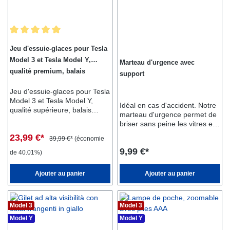
Note moyenne de 5 sur 5 étoiles
Jeu d'essuie-glaces pour Tesla
Model 3 et Tesla Model Y,
Marteau d'urgence avec
qualité premium, balais
support
d'essuie-glace
Jeu d'essuie-glaces pour Tesla
Model 3 et Tesla Model Y,
Idéal en cas d'accident. Notre
qualité supérieure, balais
marteau d'urgence permet de
d'essuie-glace Nous testons et
briser sans peine les vitres et
vérifions tous nos produits de
de détacher les ceintures pour
23,99 €*
manière approfondie, nous
39,99 €*
(économie
sortir rapidement d'une
conduisons Tesla nous-
9,99 €*
voiture.
de 40.01%)
mêmes. Nous assurons un
ajustement parfait et une
Ajouter au panier
Ajouter au panier
bonne qualité.Convient pour
Tesla Model 3 et Tesla Model
Yperformances d'essuyage
parfaiteslongue durée de
Model 3
Model 3
vieinstallation facilelingette
Model Y
Model Y
douce La livraison comprend
un ensemble, c'est-à-dire un