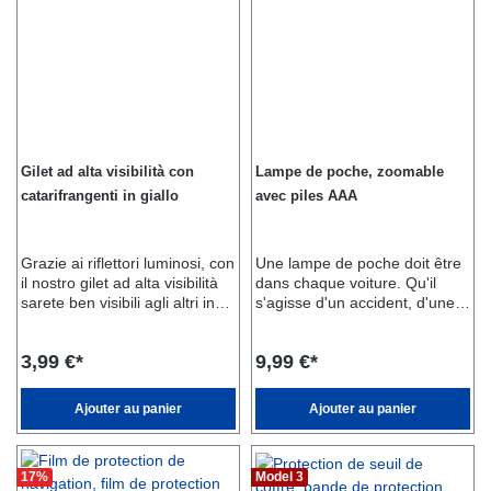
essuie-glace à droite et un
essuie-glace à gauche.
Gilet ad alta visibilità con
Lampe de poche, zoomable
catarifrangenti in giallo
avec piles AAA
Grazie ai riflettori luminosi, con
Une lampe de poche doit être
il nostro gilet ad alta visibilità
dans chaque voiture. Qu'il
sarete ben visibili agli altri in
s'agisse d'un accident, d'une
qualsiasi situazione.
promenade de nuit ou d'une
panne, notre lampe de poche
3,99 €*
9,99 €*
super claire est la meilleure
solution. Avec sa LED super
claire, elle éclaire les endroits
Ajouter au panier
Ajouter au panier
avec une grande luminosité et
ne consomme que peu
d'énergie.
17
%
Model 3