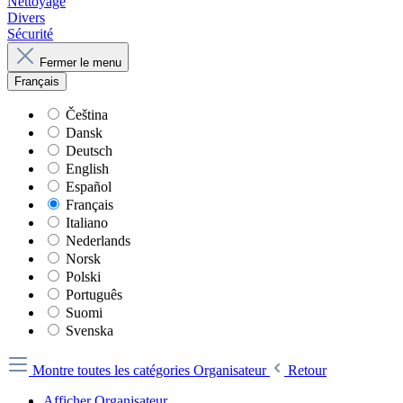
Nettoyage
Divers
Sécurité
Fermer le menu
Français
Čeština
Dansk
Deutsch
English
Español
Français
Italiano
Nederlands
Norsk
Polski
Português
Suomi
Svenska
Montre toutes les catégories
Organisateur
Retour
Afficher Organisateur