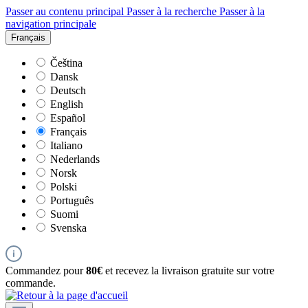
Passer au contenu principal
Passer à la recherche
Passer à la
navigation principale
Français
Čeština
Dansk
Deutsch
English
Español
Français
Italiano
Nederlands
Norsk
Polski
Português
Suomi
Svenska
Commandez pour
80€
et recevez la livraison gratuite sur votre
commande.