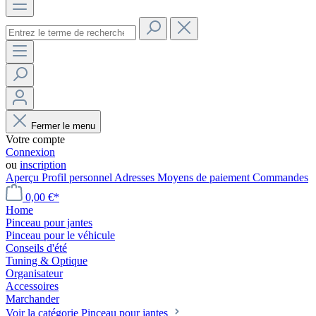
Fermer le menu
Votre compte
Connexion
ou
inscription
Aperçu
Profil personnel
Adresses
Moyens de paiement
Commandes
0,00 €*
Home
Pinceau pour jantes
Pinceau pour le véhicule
Conseils d'été
Tuning & Optique
Organisateur
Accessoires
Marchander
Voir la catégorie Pinceau pour jantes