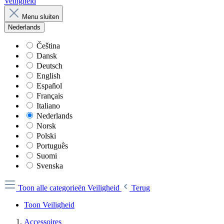
Veiligheid
Menu sluiten
Nederlands
Čeština
Dansk
Deutsch
English
Español
Français
Italiano
Nederlands
Norsk
Polski
Português
Suomi
Svenska
Toon alle categorieën
Veiligheid
Terug
Toon Veiligheid
Accessoires