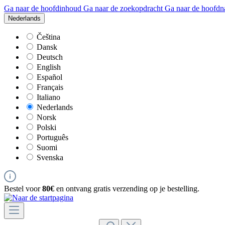
Ga naar de hoofdinhoud
Ga naar de zoekopdracht
Ga naar de hoofdn
Nederlands
Čeština
Dansk
Deutsch
English
Español
Français
Italiano
Nederlands
Norsk
Polski
Português
Suomi
Svenska
Bestel voor
80€
en ontvang gratis verzending op je bestelling.