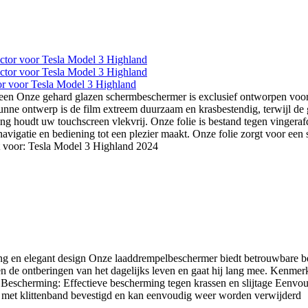
tor voor Tesla Model 3 Highland
en Onze gehard glazen schermbeschermer is exclusief ontworpen voo
unne ontwerp is de film extreem duurzaam en krasbestendig, terwijl de 
ng houdt uw touchscreen vlekvrij. Onze folie is bestand tegen vingeraf
navigatie en bediening tot een plezier maakt. Onze folie zorgt voor ee
t voor: Tesla Model 3 Highland 2024
g en elegant design Onze laaddrempelbeschermer biedt betrouwbare b
gen de ontberingen van het dagelijks leven en gaat hij lang mee. Kenmer
escherming: Effectieve bescherming tegen krassen en slijtage Eenvoudi
nden met klittenband bevestigd en kan eenvoudig weer worden verwijde