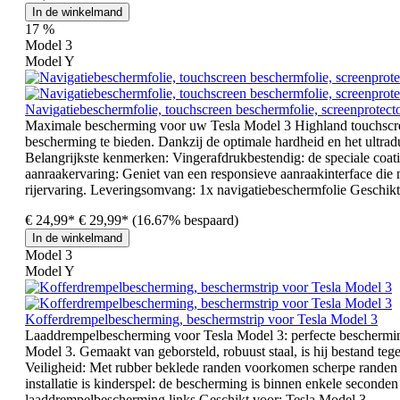
In de winkelmand
17
%
Model 3
Model Y
Navigatiebeschermfolie, touchscreen beschermfolie, screenprotec
Maximale bescherming voor uw Tesla Model 3 Highland touchscre
bescherming te bieden. Dankzij de optimale hardheid en het ultrad
Belangrijkste kenmerken: Vingerafdrukbestendig: de speciale coati
aanraakervaring: Geniet van een responsieve aanraakinterface die 
rijervaring. Leveringsomvang: 1x navigatiebeschermfolie Geschik
€ 24,99*
€ 29,99*
(16.67% bespaard)
In de winkelmand
Model 3
Model Y
Kofferdrempelbescherming, beschermstrip voor Tesla Model 3
Laaddrempelbescherming voor Tesla Model 3: perfecte beschermin
Model 3. Gemaakt van geborsteld, robuust staal, is hij bestand te
Veiligheid: Met rubber beklede randen voorkomen scherpe randen B
installatie is kinderspel: de bescherming is binnen enkele seco
laaddrempelbescherming links Geschikt voor: Tesla Model 3