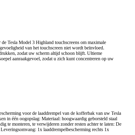
r de Tesla Model 3 Highland touchscreens om maximale
gevoeligheid van het touchscreen niet wordt beïnvloed.
drukken, zodat uw scherm altijd schoon blijft. Ultieme
n soepel aanraakgevoel, zodat u zich kunt concentreren op uw
escherming voor de laaddrempel van de kofferbak van uw Tesla
ken in één oogopslag: Materiaal: hoogwaardig geborsteld staal
g te monteren, te verwijderen zonder resten achter te laten: De
rd Leveringsomvang: 1x laaddrempelbescherming rechts 1x