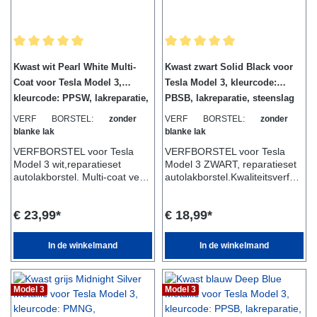
Gemiddelde waardering van 5 van 5 sterren
Gemiddelde waardering van 5 van
Kwast wit Pearl White Multi-
Kwast zwart Solid Black voor
Coat voor Tesla Model 3,
Tesla Model 3, kleurcode:
kleurcode: PPSW, lakreparatie,
PBSB, lakreparatie, steenslag
steenslag
VERF BORSTEL:
zonder
VERF BORSTEL:
zonder
blanke lak
blanke lak
VERFBORSTEL voor Tesla
VERFBORSTEL voor Tesla
Model 3 wit,reparatieset
Model 3 ZWART, reparatieset
autolakborstel. Multi-coat verf
autolakborstel.Kwaliteitsverf
voor het beste resultaat,
voor het beste resultaat,
kleurcode: PPSW U koopt een
kleurcode: PBSB U koopt een
€ 23,99*
€ 18,99*
bijpassende verfborstel voor
bijpassende verfborstel voor
uw Tesla Model 3 in wit.De
uw Tesla Model 3 in de kleur
kleurcode is te vinden in uw
zwart. De kleurcode vindt u in
In de winkelmand
In de winkelmand
deur en is: PPSW Tesla
uw deur en is: PBSB Kleur
benaming: Pearl White Multi-
Tesla aanduiding: Solid
CoatBijpassend mengsel, naar
Black Bijpassend mengsel,
Model 3
Model 3
keuze met of zonder blanke
naar keuze met of zonder
lak. De lak zelf bevat
blanke lak. De lak zelf bevat
glansdeeltjes, voor nog meer
glansdeeltjes, voor nog meer