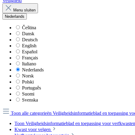
Veiligheid
Menu sluiten
Nederlands
Čeština
Dansk
Deutsch
English
Español
Français
Italiano
Nederlands
Norsk
Polski
Português
Suomi
Svenska
Toon alle categorieën
Veiligheidsinformatieblad en toepassing v
Toon Veiligheidsinformatieblad en toepassing voor verfkwaste
Kwast voor velgen