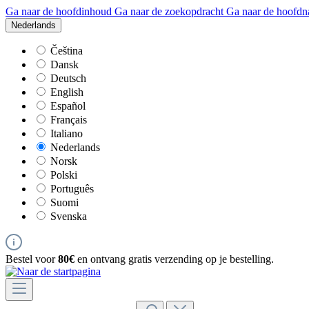
Ga naar de hoofdinhoud
Ga naar de zoekopdracht
Ga naar de hoofdn
Nederlands
Čeština
Dansk
Deutsch
English
Español
Français
Italiano
Nederlands
Norsk
Polski
Português
Suomi
Svenska
Bestel voor
80€
en ontvang gratis verzending op je bestelling.