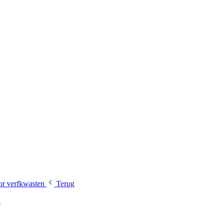
oor verfkwasten
Terug
n