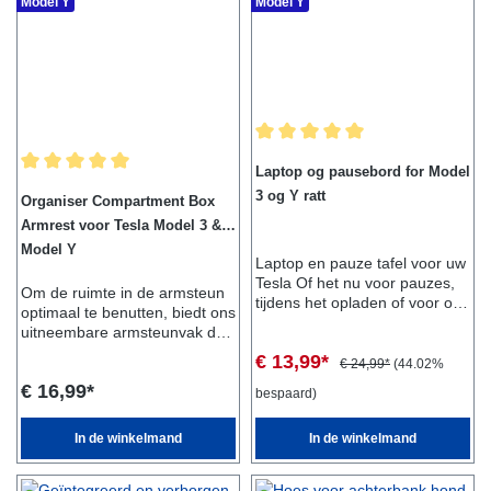
Model Y
Model Y
reinigen.Omvang van de
schuiffunctie.Leveringsomvang
levering:- 1x bekerhouder
:- 1x
inzetstukGeschikt voor:- Tesla
middenconsoleboxGeschikt
Model 3- Tesla Model Y
voor:- Model 3- Model Y
Gemiddelde waardering van 5 van
Laptop og pausebord for Model
Gemiddelde waardering van 5 van 5 sterren
3 og Y ratt
Organiser Compartment Box
Armrest voor Tesla Model 3 &
Model Y
Laptop en pauze tafel voor uw
Tesla Of het nu voor pauzes,
Om de ruimte in de armsteun
tijdens het opladen of voor op
optimaal te benutten, biedt ons
vakantie is, de praktische
uitneembare armsteunvak de
laptop- en pauzetafel is altijd
perfecte oplossing.Plaats het
€ 13,99*
perfect. Dankzij zijn compacte
€ 24,99*
(44.02%
vak en u hebt meteen een
en slanke afmetingen kan de
€ 16,99*
tweede vak waarin u uw
bespaard)
tafel gemakkelijk worden
oplaadkaarten, munten of
opgeborgen in de kofferbak of
zonnebril kunt opbergen.Het
In de winkelmand
In de winkelmand
in een deur.
fluwelen oppervlak voorkomt
rammelende geluiden tijdens
het rijden.Met de praktische