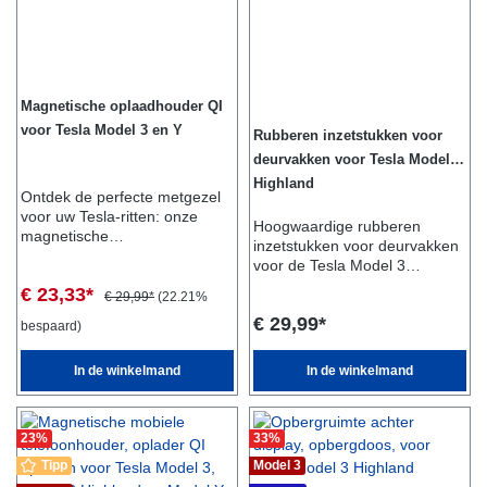
:- 1x
middenconsoleboxGeschikt
voor:- Model 3- Model Y
Magnetische oplaadhouder QI
voor Tesla Model 3 en Y
Rubberen inzetstukken voor
deurvakken voor Tesla Model 3
Highland
Ontdek de perfecte metgezel
voor uw Tesla-ritten: onze
Hoogwaardige rubberen
magnetische
inzetstukken voor deurvakken
oplaadhouder!Met deze
voor de Tesla Model 3
innovatieve houder kunt u uw
Highland Onze Tesla Model 3
€ 23,33*
smartphone veilig en
€ 29,99*
(22.21%
Highland rubberen
gemakkelijk aan het display
€ 29,99*
inzetstukken in de deurvakken
bespaard)
bevestigen.Ongeacht
bieden een praktische en
navigatie-instructies of
stijlvolle oplossing voor het
In de winkelmand
In de winkelmand
telefonie, deze houder biedt
organiseren en beschermen
de ideale oplossing. De
van uw deurvakken. Deze
robuuste constructie
inzetstukken zijn specifiek
garandeert een stabiele
23
%
33
%
afgestemd op de vorm van de
bevestiging en tegelijkertijd het
Tesla Model 3 Highland en
Tipp
Model 3
opladen van de
passen perfect in de