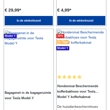
de deurvakken.De boxen zijn
boodschappentassen, kleding
eenvoudig te plaatsen en te
of andere voorwerpen
€ 29,99*
€ 4,99*
verwijderen en kunnen
ophangen in uw Tesla Model
gemakkelijk worden
3. De haak kan eenvoudig op
gereinigd.Ook voorkomen ze
de reeds aanwezige
In de winkelmand
In de winkelmand
hinderlijk gerammel van
schroeven worden
voorwerpen tijdens het
geschroefd.Leveringsomvang:
rijden.Leveringsomvang:- 4
- 1x Kofferhaak voor de Tesla
Model Y
30
%
opbergruimteboxenGeschikt
Model 3Geschikt voor:- Tesla
voor:- Tesla Model 3
Model 3
Tipp
Model Y
Gemiddelde waardering van 5 van
Hondenmat Beschermende
kofferbakhoes voor Tesla
Bagagenet in de bagageruimte
Model Y kofferbakmat
voor Tesla Model Y
De huisdierbeschermhoes