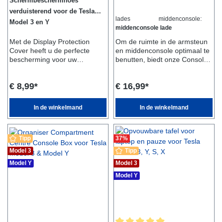
Schermbeschermhoes
verduisterend voor de Tesla
lades middenconsole:
Model 3 en Y
middenconsole lade
Met de Display Protection
Om de ruimte in de armsteun
Cover heeft u de perfecte
en middenconsole optimaal te
bescherming voor uw
benutten, biedt onze Console
display.De cover beschermt
Tray SET de perfecte
het display en verduistert het
oplossing. Plaats de bakjes en
€ 8,99*
€ 16,99*
tegelijkertijd, zodat u het 's
u hebt meteen een tweede vak
nachts donker kunt
waarin u uw oplaadkaarten,
houden.Perfect voor een
munten of zonnebril kunt
In de winkelmand
In de winkelmand
kampeervakantie in je
opbergen. Het vak in de
Tesla!Leveringsomvang:- 1x
middenconsole kan ook
display
worden verplaatst, zodat u
Tipp
37
%
beschermhoesGeschikt voor:-
gemakkelijk bij de daaronder
Tesla Model 3- Tesla Model Y
opgeborgen voorwerpen kunt.
Model 3
Tipp
Model Y
Model 3
Model Y