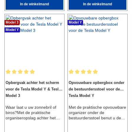
In de winkelmand
In de winkelmand
aangebrachte plakstrips. Het
kan gemakkelijk worden
compartiment past zowel op
verwijderd, evenals
de Tesla Model 3 als op de
gereinigd.Leveringsomvang:-
Model Y.Omvang van de
1x beschermhoes voor
Model 3
Model Y
levering:- 1x vak voor
huisdieren Geschikt voor:-
Model Y
armleuningGeschikt voor:-
Tesla Model 3- Tesla Model Y-
Tesla Model 3- Tesla Model Y
Tesla Model S
Gemiddelde waardering van 5 van 5 sterren
Gemiddelde waardering van 5 van
Opbergvak achter het scherm
Opvouwbare opbergbox onder
voor de Tesla Model Y & Tesla
de bestuurdersstoel voor de
Model 3
Tesla Model Y
Waar laat u uw zonnebril of
Met de praktische opvouwbare
biros?Met de praktische
organizer onder de
organiseropslag achter het
bestuurdersstoel benut u de
display voor de Model Y kunt u
opbergruimte optimaal. Het
spullen handig opbergen zoals
vak kan eenvoudig en veilig