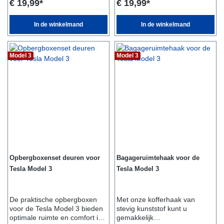
€ 19,99*
€ 19,99*
een bril.Het is zeer eenvoudig
worden bevestigd met
te bevestigen, biedt veel
klittenband. Zo kunt u
ruimte en is goed verborgen
bijvoorbeeld gemakkelijk een
In de winkelmand
In de winkelmand
achter het
high visibility gilet of zaklamp
display.Leveringsomvang:- 1x
opbergen en zijn ze altijd
organiser storage achter het
binnen
Model 3
Model 3
displayGeschikt voor: - Tesla
handbereik.Leveringsomvang:
Model 3 - Tesla Model Y
- 1 opvouwbare
opbergboxGeschikt voor:-
Tesla Model Y
Opbergboxenset deuren voor
Bagageruimtehaak voor de
Tesla Model 3
Tesla Model 3
De praktische opbergboxen
Met onze kofferhaak van
voor de Tesla Model 3 bieden
stevig kunststof kunt u
optimale ruimte en comfort in
gemakkelijk