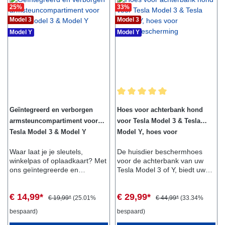
25
%
33
%
opening in het vak kunnen
zaken als een smartphone
Model 3
Model 3
comfortabel worden
Model Y
Model Y
opgeladen via de 12-volt
aansluiting.
Leveringsomvang:- 1x box
voor armleuningGeschikt
voor:- Model 3- Model Y
Gemiddelde waardering van 5 van
Geïntegreerd en verborgen
Hoes voor achterbank hond
armsteuncompartiment voor
voor Tesla Model 3 & Tesla
Tesla Model 3 & Model Y
Model Y, hoes voor
dierenbescherming
Waar laat je je sleutels,
De huisdier beschermhoes
winkelpas of oplaadkaart? Met
voor de achterbank van uw
ons geïntegreerde en
Tesla Model 3 of Y, biedt uw
verborgen armsteunvak vindt
huisdier optimaal comfort en
u een nette en veilige plaats
veiligheid.Hierdoor kan uw
€ 14,99*
€ 29,99*
voor al uw waardevolle
huisdier genieten van een
€ 19,99*
(25.01%
€ 44,99*
(33.34%
spullen. Het vak schuift
langere rit in uw voertuig.De
bespaard)
bespaard)
gemakkelijk in de armleuning
beschermhoes is eenvoudig te
en plakt vast met de vooraf
bevestigen met klittenband en