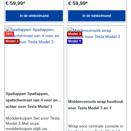
Highland 2024
€ 59,99*
€ 59,99*
voor gebruik in de
voor gebruik in de
zomermaanden. In elegant
zomermaanden. In elegant
zwart passen ze perfect in het
zwart passen ze perfect in het
In de winkelmand
In de winkelmand
interieur van de auto.
interieur van de auto.
Materiaal: Hoogwaardig
Materiaal: Hoogwaardig
Velours, Slijtvast, Duurzaam
Velours, Slijtvast, Duurzaam
26
%
Model 3
Kleur: Zwart Dankzij het
Kleur: Zwart Dankzij het
robuuste en duurzame
robuuste en duurzame
Model 3
Model Y
materiaal zijn de vloermatten
materiaal zijn de vloermatten
zeer slijtvast. Vuil kan
zeer slijtvast. Vuil kan
eenvoudig worden
eenvoudig worden
afgewassen met water, zodat
afgewassen met water, zodat
de matten er altijd verzorgd
de matten er altijd verzorgd
uitzien. Inhoud: 1x Set Velours
uitzien. Inhoud: 1x Set Velours
Vloermatten voor voor- en
Vloermatten voor voor- en
achterin Geschikt voor: Tesla
achterin Geschikt voor: Tesla
Model Y
Model 3
Spatlappen Spatlappen,
spatschermset van 4 voor en
Middenconsole wrap houtlook
achter voor Tesla Model 3
voor Tesla Model 3 en Y
Modderkuipen Set voor Tesla
Model 3 Met onze
Wrap voor centrale console in
modderkuipen blijft uw