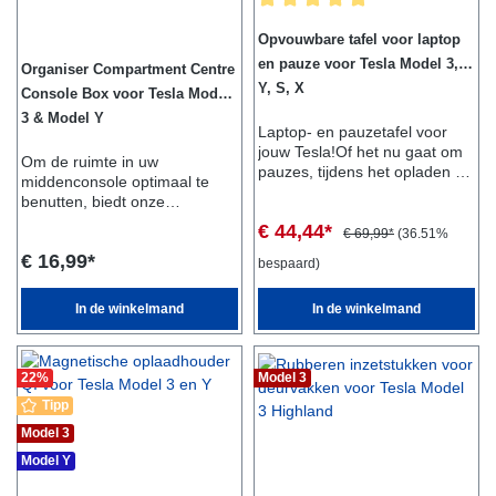
Gemiddelde waardering van 5 van
Opvouwbare tafel voor laptop
en pauze voor Tesla Model 3,
Organiser Compartment Centre
Y, S, X
Console Box voor Tesla Model
3 & Model Y
Laptop- en pauzetafel voor
jouw Tesla!Of het nu gaat om
Om de ruimte in uw
pauzes, tijdens het opladen of
middenconsole optimaal te
voor vakanties, de praktische
benutten, biedt onze
laptop- en pauzetafel is altijd
verschuifbare
€ 44,44*
perfect.De tafel kan eenvoudig
€ 69,99*
(36.51%
middenconsolebak de perfecte
worden uitgeklapt en op de
€ 16,99*
oplossing. Schuif de lade
bespaard)
armsteun en deurlijst worden
gewoon naar binnen en je
geplaatst.Vanwege het
hebt een tweede vak om je
In de winkelmand
In de winkelmand
compacte en slanke formaat
oplaadkaarten, munten of
kan de tafel moeiteloos
zonnebril in op te bergen.Het
worden opgeborgen in de
fluwelen oppervlak voorkomt
frunk of een deur.Geschikt
22
%
Model 3
rammelende geluiden tijdens
voor:Tesla Model 3, Y, S, X
het rijden.Bovendien kunt u de
Tipp
voorwerpen eronder goed
Model 3
bereiken dankzij de
gemakkelijke
Model Y
schuiffunctie.Leveringsomvang