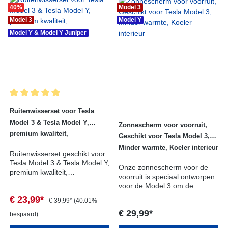
1x huisdier beschermhoes
2".geschikt voor: Tesla Model
40
%
Model 3
voor kofferbakGeschikt voor:-
3 Tesla Model Y Tesla Model
Model 3
Model Y
Tesla Model Y uit Berlijn
S Tesla Model X
Model Y & Model Y Juniper
Gemiddelde waardering van 5 van 5 sterren
Ruitenwisserset voor Tesla
Model 3 & Tesla Model Y,
Zonnescherm voor voorruit,
premium kwaliteit,
Geschikt voor Tesla Model 3,
ruitenwisserbladen
Minder warmte, Koeler interieur
Ruitenwisserset geschikt voor
Tesla Model 3 & Tesla Model Y,
Onze zonnescherm voor de
premium kwaliteit,
voorruit is speciaal ontworpen
ruitenwisserbladen Wij testen
voor de Model 3 om de
en controleren al onze
ultieme zonbescherming te
€ 23,99*
producten uitgebreid, wij rijden
€ 39,99*
(40.01%
bieden. Effectief blokkeert het
zelf Tesla. Wij verzekeren een
€ 29,99*
schadelijke UV-stralen, ons
bespaard)
perfecte pasvorm en goede
zonnescherm vermindert de
kwaliteit. Geschikt voor Tesla