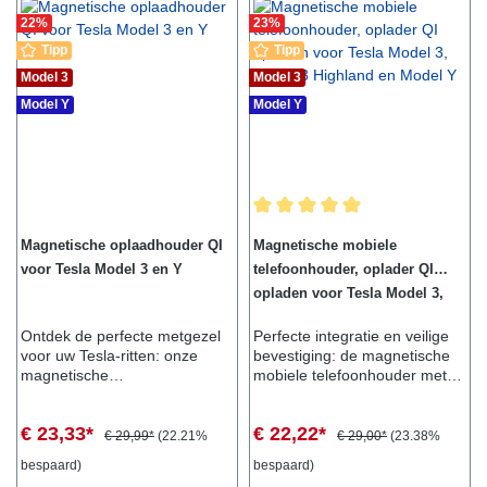
display
22
%
23
%
beschermhoesGeschikt voor:-
Tesla Model 3- Tesla Model Y
Tipp
Tipp
Model 3
Model 3
Model Y
Model Y
Gemiddelde waardering van 5 van
Magnetische oplaadhouder QI
Magnetische mobiele
voor Tesla Model 3 en Y
telefoonhouder, oplader QI
opladen voor Tesla Model 3,
Model 3 Highland en Model Y
Ontdek de perfecte metgezel
Perfecte integratie en veilige
voor uw Tesla-ritten: onze
bevestiging: de magnetische
magnetische
mobiele telefoonhouder met
oplaadhouder!Met deze
oplaadfunctie voor Tesla
innovatieve houder kunt u uw
Model 3, Model 3 Highland en
€ 23,33*
€ 22,22*
smartphone veilig en
Model Y Ontdek de ultieme
€ 29,99*
(22.21%
€ 29,00*
(23.38%
gemakkelijk aan het display
toevoeging aan je Tesla-ritten:
bespaard)
bespaard)
bevestigen.Ongeacht
onze magnetische