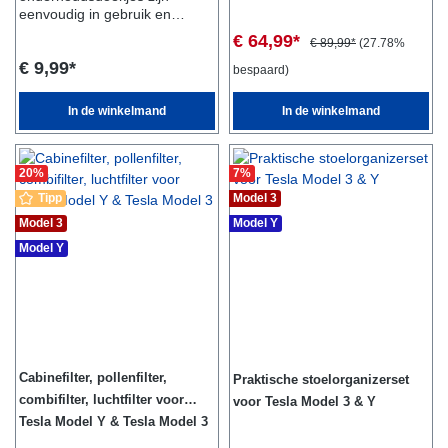
verandert dat meteen! De
eenvoudig in gebruik en
hoofdsteun is eenvoudig te
zorgen voor een mooie glans
€ 64,99*
bevestigen en biedt directe
€ 89,99*
(27.78%
in het interieur. Geleverd in
ondersteuning en comfort voor
€ 9,99*
een praktische hersluitbare
bespaard)
je hoofd. Dit maakt langere
doos.
ritten in je Tesla veel
In de winkelmand
In de winkelmand
comfortabeler, zonder enige
ongemakken aan het hoofd of
de nek.Inbegrepen in de
verpakking:1x
20
%
7
%
HoofdsteunGeschikt
Tipp
Model 3
voor:Tesla Model 3Tesla Model
Y
Model 3
Model Y
Model Y
Cabinefilter, pollenfilter,
Praktische stoelorganizerset
combifilter, luchtfilter voor
voor Tesla Model 3 & Y
Tesla Model Y & Tesla Model 3