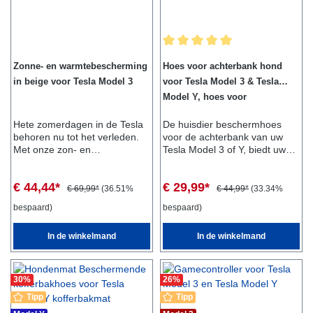
Gemiddelde waardering van 5 van
Zonne- en warmtebescherming
Hoes voor achterbank hond
in beige voor Tesla Model 3
voor Tesla Model 3 & Tesla
Model Y, hoes voor
dierenbescherming
Hete zomerdagen in de Tesla
De huisdier beschermhoes
behoren nu tot het verleden.
voor de achterbank van uw
Met onze zon- en
Tesla Model 3 of Y, biedt uw
warmtebescherming voor de
huisdier optimaal comfort en
Tesla Model 3 wordt het
veiligheid.Hierdoor kan uw
€ 44,44*
€ 29,99*
interieur beschermd tegen
huisdier genieten van een
€ 69,99*
(36.51%
€ 44,99*
(33.34%
intense hitte en UV- en
langere rit in uw voertuig.De
bespaard)
bespaard)
infraroodstraling. De 2
beschermhoes is eenvoudig te
afzonderlijke zonneschermen,
bevestigen met klittenband en
In de winkelmand
In de winkelmand
die doorzakken voorkomen,
kan gemakkelijk worden
zorgen voor een veilige,
verwijderd, evenals
stabiele en eenvoudige
gereinigd.Leveringsomvang:-
installatie. Met de
1x beschermhoes voor
30
%
26
%
meegeleverde clips kan het
huisdieren Geschikt voor:-
Tipp
Tipp
zonnescherm gemakkelijk
Tesla Model 3- Tesla Model Y-
worden bevestigd en
Tesla Model S