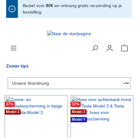
Bestel voor
80€
en ontvang gratis verzending op je
hoofdinhoud
bestelling.
Zomer tips
37
%
33
%
Model 3
Model 3
Model Y