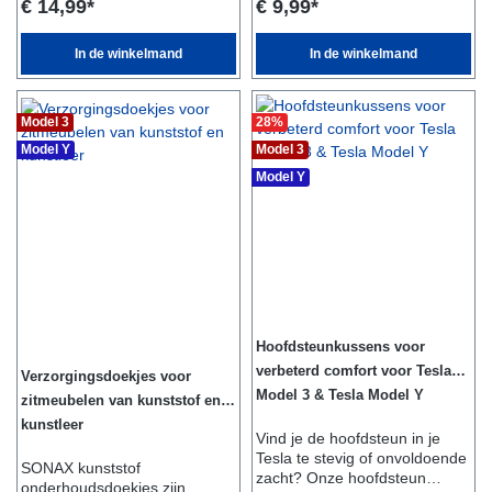
€ 14,99*
€ 9,99*
inwerken maar niet opdrogen
vingerafdrukken en
en afvegen met onze
insectenresten van alle
insectenspons - DONE!
soorten autoruiten. Of je nu je
In de winkelmand
In de winkelmand
auto klaarmaakt voor een
lange rit of gewoon alledaags
vuil wilt verwijderen, onze
Model 3
28
%
reinigingsdoekjes zijn de
perfecte oplossing. Het beste
Model Y
Model 3
deel is dat ze gemakkelijk te
Model Y
gebruiken en zeer effectief
zijn. Zeg vieze, besmeurde
ruiten vaarwel en geniet van
helder zicht en een frisse
glans op uw autoruiten. Bestel
nu onze schoonmaakdoekjes
en ervaar het verschil!
Hoofdsteunkussens voor
verbeterd comfort voor Tesla
Verzorgingsdoekjes voor
Model 3 & Tesla Model Y
zitmeubelen van kunststof en
kunstleer
Vind je de hoofdsteun in je
Tesla te stevig of onvoldoende
SONAX kunststof
zacht? Onze hoofdsteun
onderhoudsdoekjes zijn