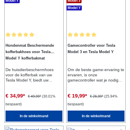
Model Y
Model 3
verwijderd, waarna het kan
Model Y
worden opgevouwen en
opgeborgen in het
passagierscompartiment.Omv
ang van de levering:-
Zonnescherm beige(2-delig)-
Clips voor bevestiging-
Gemiddelde waardering van 5 van 5 sterren
Gemiddelde waardering van 5 van
TransporttasGeschikt voor:-
Hondenmat Beschermende
Gamecontroller voor Tesla
Tesla Model 3
kofferbakhoes voor Tesla
Model 3 en Tesla Model Y
Model Y kofferbakmat
De huisdierbeschermhoes
Om de beste game-ervaring te
voor de kofferbak van uw
ervaren, is onze
Tesla Model Y, biedt uw
gamecontroller wat je nodig
huisdier optimaal comfort en
hebt.Sluit hem gewoon aan op
veiligheid. Zo kan uw huisdier
de USB-poort in het
€ 34,99*
€ 19,99*
genieten van een langere reis
dashboardkastje en geniet van
€ 49,99*
(30.01%
€ 26,99*
(25.94%
in uw voertuig. De
games als "Sonic the
bespaard)
bespaard)
beschermhoes is eenvoudig te
Hedgehog" of "Beach Buggy
bevestigen en kan zowel
Racing 2".Met de
In de winkelmand
In de winkelmand
gemakkelijk worden verwijderd
gamecontroller maakt de
als
passagier ook een kans in
gereinigd.Leveringsomvang:-
"Beach Buggy Racing