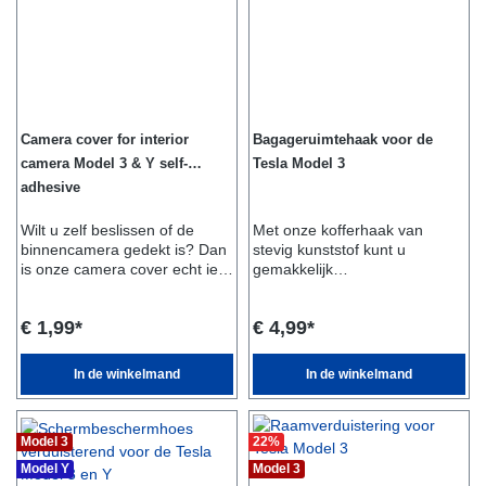
Camera cover for interior
Bagageruimtehaak voor de
camera Model 3 & Y self-
Tesla Model 3
adhesive
Wilt u zelf beslissen of de
Met onze kofferhaak van
binnencamera gedekt is? Dan
stevig kunststof kunt u
is onze camera cover echt iets
gemakkelijk
voor jou. U hoeft alleen maar
boodschappentassen, kleding
de cover over de camera te
of andere voorwerpen
€ 1,99*
€ 4,99*
plakken en op elk moment te
ophangen in uw Tesla Model
beslissen of u de camera open
3. De haak kan eenvoudig op
of dicht wilt hebben.
de reeds aanwezige
In de winkelmand
In de winkelmand
schroeven worden
geschroefd.Leveringsomvang:
- 1x Kofferhaak voor de Tesla
Model 3
22
%
Model 3Geschikt voor:- Tesla
Model 3
Model Y
Model 3