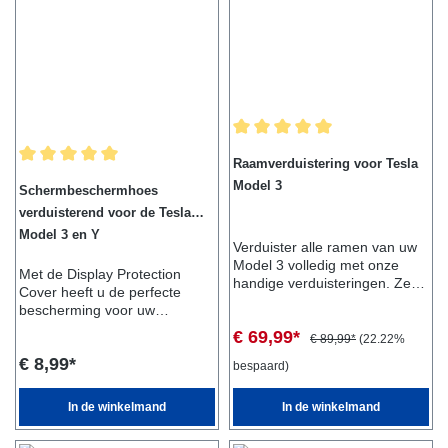
Gemiddelde waardering van 5 van
Raamverduistering voor Tesla
Gemiddelde waardering van 5 van 5 sterren
Model 3
Schermbeschermhoes
verduisterend voor de Tesla
Model 3 en Y
Verduister alle ramen van uw
Model 3 volledig met onze
Met de Display Protection
handige verduisteringen. Ze
Cover heeft u de perfecte
zijn eenvoudig te monteren en
bescherming voor uw
gemakkelijk op te bergen.
display.De cover beschermt
€ 69,99*
Perfect voor een
€ 89,99*
(22.22%
het display en verduistert het
kampeervakantie in uw
€ 8,99*
tegelijkertijd, zodat u het 's
bespaard)
Tesla!Leveringsomvang:- 1x
nachts donker kunt
set verduisteringen voor alle
houden.Perfect voor een
In de winkelmand
In de winkelmand
ramenGeschikt voor:- Tesla
kampeervakantie in je
Model 3
Tesla!Leveringsomvang:- 1x